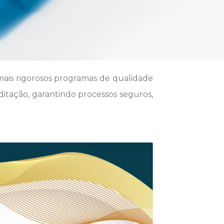
mais rigorosos programas de qualidade
editação, garantindo processos seguros,