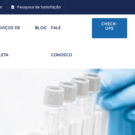
m
Pesquisa de Satisfação
CHECK-
RVIÇOS DE
BLOG
FALE
UPS
LETA
CONOSCO