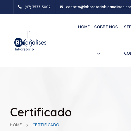
(47) 3533-3002
contato@laboratoriobioanalises.co
HOME
SOBRE NÓS
SE
CO
Certificado
HOME
CERTIFICADO